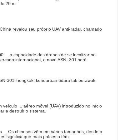
 de 20 m.
 A China revelou seu próprio UAV anti-radar, chamado
... a capacidade dos drones de se localizar no
mercado internacional, o novo ASN- 301 será
 ASN-301 Tiongkok, kendaraan udara tak berawak
veículo ... aéreo móvel (UAV) introduzido no início
r e destruir o sistema.
is ... Os chineses vêm em vários tamanhos, desde o
nes significa que mais países o têm.