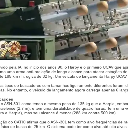
vido pela IAI no início dos anos 90, o Harpy é o primeiro UCAV que a
mo uma arma anti-radiação de longo alcance para atacar estações de 
e 185 km / h, ogiva de 32 kg. Um veículo de lançamento Harpy UCAV p
os tipos de buscadores com tamanhos ligeiramente diferentes foram ide
ias. No entanto, o veículo de lançamento agora carrega apenas 6 lanç
icações
ou o ASN-301 como tendo o mesmo peso de 135 kg que a Harpia, embo
sraelense (2,7 m), e tem uma durabilidade de quatro horas. Tem uma v
ara a Harpia), mas seu alcance é menor (288 km contra 500 km).
ação do CATIC afirma que o ASN-301 tem como alvo frequências de rada
faixa de busca de 25 km. O sistema pode ter como alvo até oito alvos 