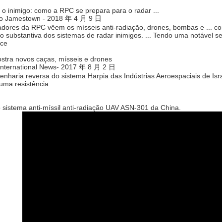
o inimigo: como a RPC se prepara para o radar ...
o Jamestown - 2018 年 4 月 9 日
dores da RPC vêem os mísseis anti-radiação, drones, bombas e ... co
ão substantiva dos sistemas de radar inimigos. ... Tendo uma notável
nce
stra novos caças, mísseis e drones
 International News- 2017 年 8 月 2 日
nharia reversa do sistema Harpia das Indústrias Aeroespaciais de Isr
uma resistência
 sistema anti-míssil anti-radiação UAV ASN-301 da China.