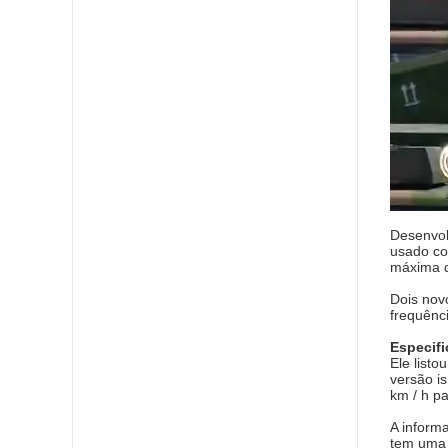
Desenvol
usado co
máxima d
Dois nov
frequênc
Especif
Ele list
versão i
km / h p
A inform
tem uma 