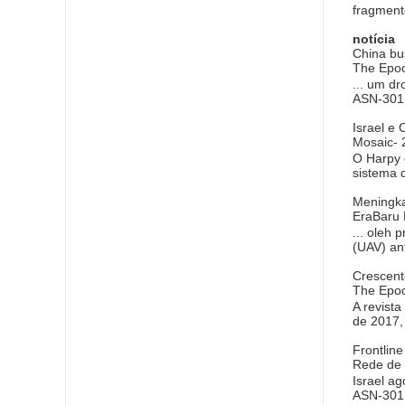
fragment
notícia
China bus
The Epo
... um dr
ASN-301,
Israel e
Mosaic-
O Harpy 
sistema 
Meningka
EraBaru
... oleh
(UAV) ant
Crescent
The Epo
A revist
de 2017, 
Frontlin
Rede de 
Israel a
ASN-301 q