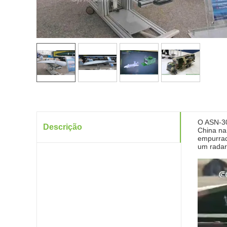
O ASN-30
Descrição
China na
empurrad
um radar