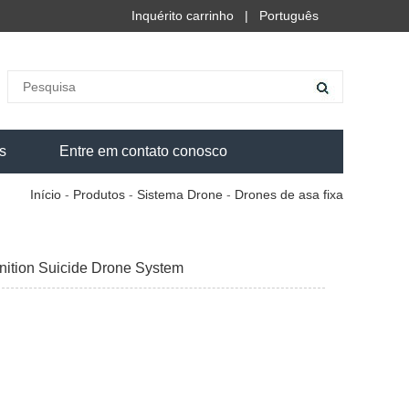
Inquérito carrinho
|
Português
s
Entre em contato conosco
Início
-
Produtos
-
Sistema Drone
-
Drones de asa fixa
nition Suicide Drone System