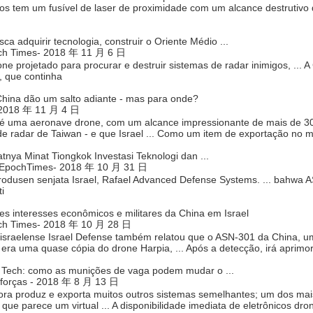
os tem um fusível de laser de proximidade com um alcance destrutivo
ca adquirir tecnologia, construir o Oriente Médio ...
ch Times- 2018 年 11 月 6 日
one projetado para procurar e destruir sistemas de radar inimigos, ...
 que continha
 China dão um salto adiante - mas para onde?
 2018 年 11 月 4 日
é uma aeronave drone, com um alcance impressionante de mais de 300 
de radar de Taiwan - e que Israel ... Como um item de exportação no 
tnya Minat Tiongkok Investasi Teknologi dan ...
 EpochTimes- 2018 年 10 月 31 日
 produsen senjata Israel, Rafael Advanced Defense Systems. ... bahwa
i
es interesses econômicos e militares da China em Israel
ch Times- 2018 年 10 月 28 日
a israelense Israel Defense também relatou que o ASN-301 da China, um 
era uma quase cópia do drone Harpia, ... Após a detecção, irá aprimora
e Tech: como as munições de vaga podem mudar o ...
forças - 2018 年 8 月 13 日
gora produz e exporta muitos outros sistemas semelhantes; um dos ma
ue parece um virtual ... A disponibilidade imediata de eletrônicos dro