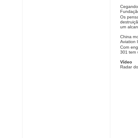
Cegando 
Fundaçã
Os pensa
destruiç
um alca
China mo
Aviation
Com enge
301 tem 
Vídeo
Radar do