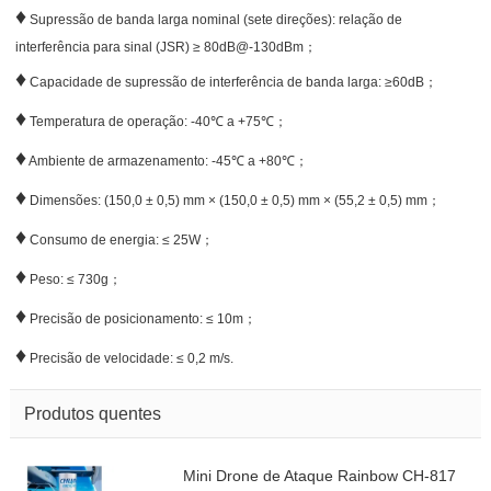
♦
Supressão de banda larga nominal (sete direções): relação de
interferência para sinal (JSR) ≥ 80dB@-130dBm；
♦
Capacidade de supressão de interferência de banda larga: ≥60dB；
♦
Temperatura de operação: -40℃ a +75℃；
♦
Ambiente de armazenamento: -45℃ a +80℃；
♦
Dimensões: (150,0 ± 0,5) mm × (150,0 ± 0,5) mm × (55,2 ± 0,5) mm；
♦
Consumo de energia: ≤ 25W；
♦
Peso: ≤ 730g；
♦
Precisão de posicionamento: ≤ 10m；
♦
Precisão de velocidade: ≤ 0,2 m/s.
Produtos quentes
Mini Drone de Ataque Rainbow CH-817