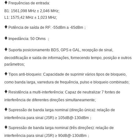
♦
Frequências de entrada:
B1: 1561,098 MHz ± 2,046 MHz;
L1: 1575,42 MHz ± 1,023 MHz;
♦
Potência de saída de RF: -55dBm a -65dBm；
♦
Impedância: 50 Ohms ；
♦
Suporta posicionamento BDS, GPS e GAL, recepção de sinal,
decodificação e saída de informações, fornecendo tempo, posição e outros
parâmetros;
♦
Tipos anti-bloqueio: Capacidade de suprimir vários tipos de bloqueio,
como banda larga, varredura de frequência, pulso e bloqueio combinado;
♦
Resistência a multi-interferência: Capaz de neutralizar 7 fontes de
interferência de diferentes direções simultaneamente;
♦
Supressão de banda larga nominal (direção única): relação de
interferência para sinal (JSR) ≥ 105dB@-130dBm；
♦
Supressão de banda larga nominal (três direções): relação de
interferência para sinal (JSR) ≥ 90dB@-130dBm；