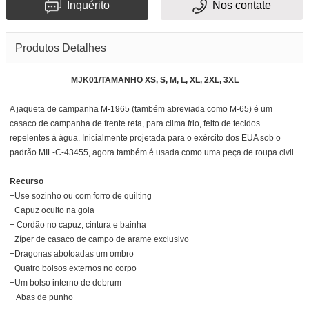
Inquérito
Nos contate
Produtos Detalhes
MJK01/TAMANHO XS, S, M, L, XL, 2XL, 3XL
A jaqueta de campanha M-1965 (também abreviada como M-65) é um
casaco de campanha de frente reta, para clima frio, feito de tecidos
repelentes à água. Inicialmente projetada para o exército dos EUA sob o
padrão MIL-C-43455, agora também é usada como uma peça de roupa civil.
Recurso
+Use sozinho ou com forro de quilting
+Capuz oculto na gola
+ Cordão no capuz, cintura e bainha
+Zíper de casaco de campo de arame exclusivo
+Dragonas abotoadas um ombro
+Quatro bolsos externos no corpo
+Um bolso interno de debrum
+ Abas de punho