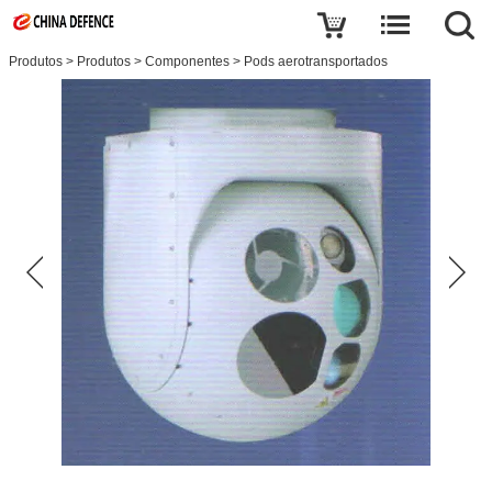
Produtos
>
Produtos
>
Componentes
>
Pods aerotransportados