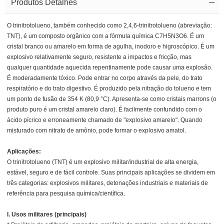
Produtos Detalhes
O trinitrotolueno, também conhecido como 2,4,6-trinitrotolueno (abreviação:
TNT), é um composto orgânico com a fórmula química C7H5N3O6. É um
cristal branco ou amarelo em forma de agulha, inodoro e higroscópico. É um
explosivo relativamente seguro, resistente a impactos e fricção, mas
qualquer quantidade aquecida repentinamente pode causar uma explosão.
É moderadamente tóxico. Pode entrar no corpo através da pele, do trato
respiratório e do trato digestivo. É produzido pela nitração do tolueno e tem
um ponto de fusão de 354 K (80,9 °C). Apresenta-se como cristais marrons (o
produto puro é um cristal amarelo claro). É facilmente confundido com o
ácido pícrico e erroneamente chamado de "explosivo amarelo". Quando
misturado com nitrato de amônio, pode formar o explosivo amatol.
Aplicações:
O trinitrotolueno (TNT) é um explosivo militar/industrial de alta energia,
estável, seguro e de fácil controle. Suas principais aplicações se dividem em
três categorias: explosivos militares, detonações industriais e materiais de
referência para pesquisa química/científica.
I. Usos militares (principais)