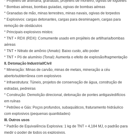
* Projéteis de artilharia, granadas, projéteis de morteiro, ogivas de foguetes
* Bombas aéreas, bombas guiadas, ogivas de bombas aéreas
* Granadas de mão, minas terrestres, minas navais, ogivas de torpedos
* Explosivos: cargas detonantes, cargas para desminagem, cargas para
remoção de obstáculos
* Principais explosivos mistos:
* TNT + RDX (RDX): Comumente usado em projéteis de artilharia/bombas
aéreas
* TNT + Nitrato de amônio (Amato): Baixo custo, alto poder
* TNT + Pó de alumínio (Tonal): Aumenta o efeito de explosão/fragmentação
II. Detonação Industrial/Civil
* Mineração: Minas de carvão, minas de metais, mineração a céu
aberto/subterrânea com explosivos
* Infraestrutura: Túneis, projetos de conservação de água, construção de
estradas, pedreiras
* Construção: Demolição direcional, detonação de pontes antigas/edifícios
em ruínas
* Petróleo e Gás: Poços profundos, subaquáticos, fraturamento hidráulico
com explosivos (pequenas quantidades)
III. Outros usos
* Padrão de Equivalência Explosiva: 1 kg de TNT = 4,184 MJ, o padrão para
medir o poder de todos os explosivos.