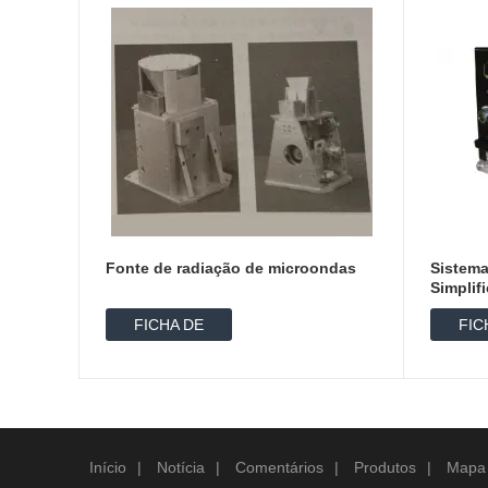
Fonte de radiação de microondas
Sistema
Simpli
FICHA DE
FIC
DADOS
D
Início
|
Notícia
|
Comentários
|
Produtos
|
Mapa 