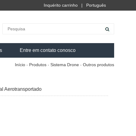
Inquérito carrinho
|
Português
s
Entre em contato conosco
Início
-
Produtos
-
Sistema Drone
-
Outros produtos
l Aerotransportado