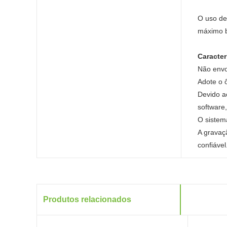
O uso de
máximo b
Caracter
Não envo
Adote o 
Devido ao
software
O sistem
A gravaçã
confiável
Produtos relacionados