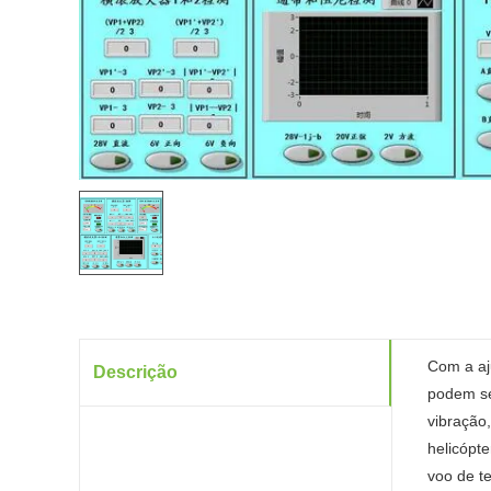
Com a aj
Descrição
podem se
vibração
helicópt
voo de te