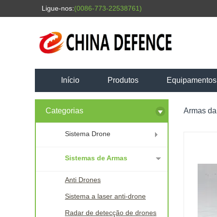
Ligue-nos:
(0086-773-22538761)
Início
Produtos
Equipamentos d
Categorias
Armas da
Sistema Drone
Sistemas de Armas
Anti Drones
Sistema a laser anti-drone
Radar de detecção de drones