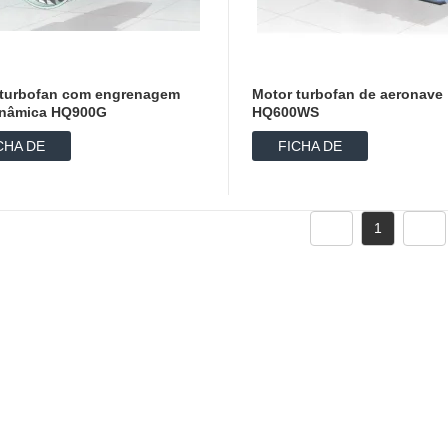
 turbofan com engrenagem
Motor turbofan de aeronave
inâmica HQ900G
HQ600WS
CHA DE
FICHA DE
ADOS
DADOS
1