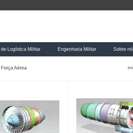
e Logística Militar
Engenharia Militar
Sobre nó
 Força Aérea
Iní