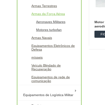
Armas Terrestres
Armas da Força Aérea
Aeronaves Militares
Motor
aerod
Motores turbofan
FI
Armas Navais
D
Equipamentos Eletrônicos de
Defesa
mísseis
Veículo Blindado de
Recuperação
Equipamentos de rede de
comunicação
Equipamentos de Logística Militar