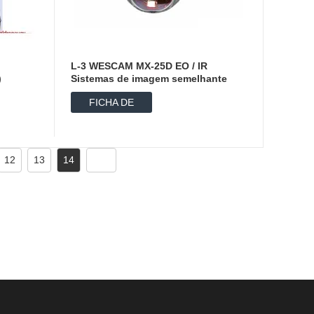
L-3 WESCAM MX-25D EO / IR
)
Sistemas de imagem semelhante
Pod-HP-190 （Pod aerotran...
FICHA DE
DADOS
12
13
14