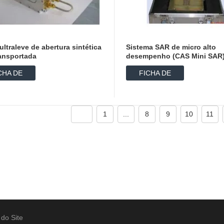
ultraleve de abertura sintética
Sistema SAR de micro alto
ansportada
desempenho (CAS Mini SAR
CHA DE
FICHA DE
ADOS
DADOS
1
...
8
9
10
11
do Site