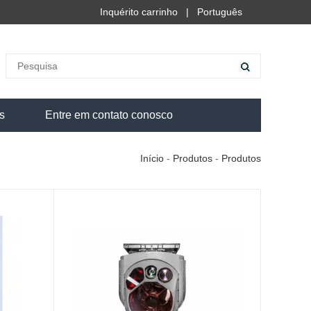
Inquérito carrinho
|
Português
s
Entre em contato conosco
Início
-
Produtos
-
Produtos