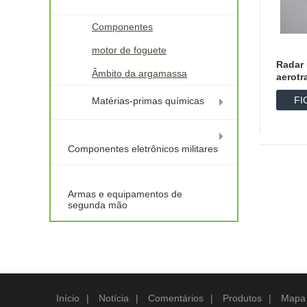
Componentes
motor de foguete
Radar 
Âmbito da argamassa
aerotr
FI
Matérias-primas químicas
D
Componentes eletrônicos militares
Armas e equipamentos de
segunda mão
Início
|
Notícia
|
Comentários
|
Produtos
|
Mapa 