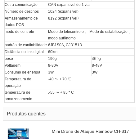
Outra comunicação
CAN expansível de 1 via
Número de destinos
1024 (expansível)
Armazenamento de
8192 (expansível〉
dados POS
modo de controle
Modo de telecontrole 、 Modo de estabilização 、
modo autônomo
padrão de confiabilidade
6JB1S0A, GJB151B
Distância do link digital
60km
peso
190g
i6〇g
Voltagem
8-30V
8-48V
Consumo de energia
3W
3W
Temperatura de
-40 〜 + 70 ℃
operação
temperatura de
.-55 〜 + 85 * C
armazenamento
Produtos quentes
Mini Drone de Ataque Rainbow CH-817