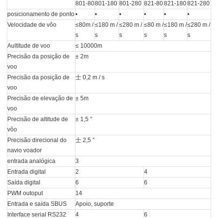
801-80
801-180
801-280
821-80
821-180
821-280
posicionamento de ponto
•
•
•
•
•
•
Velocidade de vôo
≤80m /
≤180 m /
≤280 m /
≤80 m /
≤180 m /
≤280 m /
s
s
s
s
s
s
Aultitude de voo
≤ 10000m
Precisão da posição de
± 2m
voo
Precisão da posição de
士 0,2 m / s
voo
Precisão de elevação de
± 5m
voo
Precisão de altitude de
± 1,5 °
vôo
Precisão direcional do
士 2,5 °
navio voador
entrada analógica
3
Entrada digital
2
4
Saída digital
6
6
PWM outoput
14
Entrada e saída SBUS
Apoio, suporte
Interface serial RS232
4
6