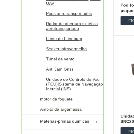
UAV
Pod fo
peque
Pods aerotransportados
FI
Radar de abertura sintética
aerotransportado
D
Lente de Lüneburg
Seeker infravermelho
Túnel de vento
Anti Jam Gnss
Unidade de Controlo de Voo
(FCU)|Sistema de Navegação
Inercial (INS)
motor de foguete
Âmbito da argamassa
Unidad
Matérias-primas químicas
SNC20
FI