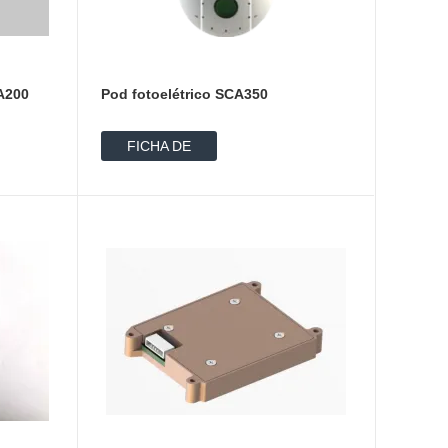
CA200
Pod fotoelétrico SCA350
FICHA DE
DADOS