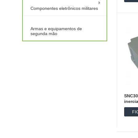
D
Componentes eletrônicos militares
Armas e equipamentos de
segunda mão
SNC30
inerci
FI
D