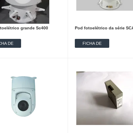
toelétrico grande Sc400
Pod fotoelétrico da série S
CHA DE
FICHA DE
ADOS
DADOS