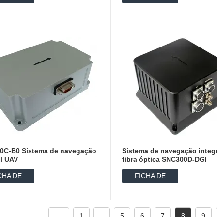
ADOS
DADOS
0C-B0 Sistema de navegação
Sistema de navegação integ
al UAV
fibra óptica SNC300D-DGI
CHA DE
FICHA DE
ADOS
DADOS
1
...
5
6
7
8
9