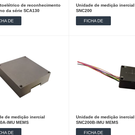
toelétrico de reconhecimento
Unidade de medição inercial
no da série SCA130
SNC200
CHA DE
FICHA DE
ADOS
DADOS
e de medição inercial
Unidade de medição inercial
0A-IMU MEMS
SNC200B-IMU MEMS
CHA DE
FICHA DE