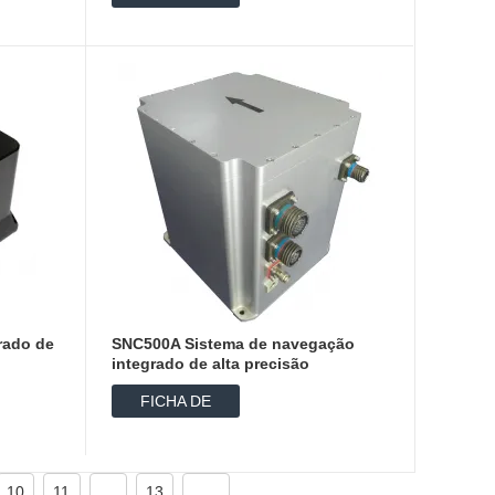
DADOS
rado de
SNC500A Sistema de navegação
integrado de alta precisão
FICHA DE
DADOS
10
11
...
13